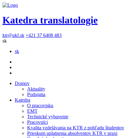
Katedra translatologie
ktr@ukf.sk
+421 37 6408 483
sk
sk
Domov
Aktuality
Podujatia
Katedra
O pracovisku
EMT
Technické vybavenie
Pracovníci
Kvalita vzdelávania na KTR z pohľadu študentov
Prieskum uplatnenia absolventov KTR v praxi