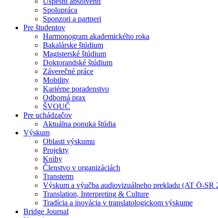
Úspešní absolventi
Spolupráca
Sponzori a partneri
Pre študentov
Harmonogram akademického roka
Bakalárske štúdium
Magisterské štúdium
Doktorandské štúdium
Záverečné práce
Mobility
Kariérne poradenstvo
Odborná prax
ŠVOUČ
Pre uchádzačov
Aktuálna ponuka štúdia
Výskum
Oblasti výskumu
Projekty
Knihy
Členstvo v organizáciách
Transterm
Výskum a výučba audiovizuálneho prekladu (AT Ö-SR 
Translation, Interpreting & Culture
Tradícia a inovácia v translatologickom výskume
Bridge Journal